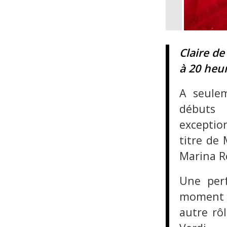
Claire de
à 20 heu
A seulem
débuts 
exception
titre de
Marina Re
Une per
moment C
autre rô