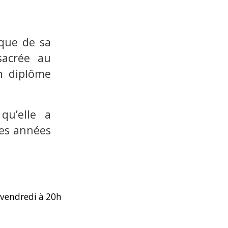
 que de sa
sacrée au
un diplôme
qu’elle a
ses années
 vendredi à 20h