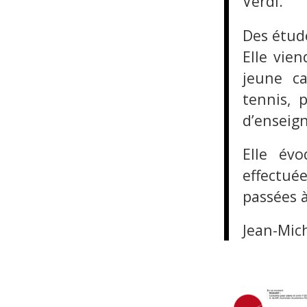
Verdi.
Des étud
Elle vie
jeune ca
tennis, 
d’enseig
Elle év
effectué
passées à
Jean-Mic