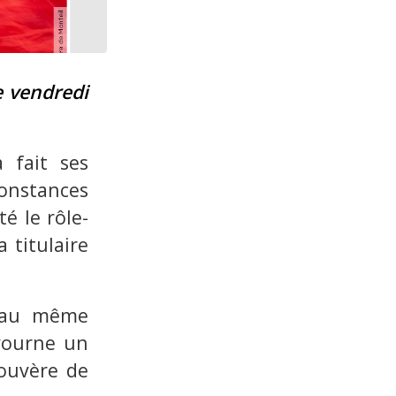
e vendredi
 fait ses
nstances
é le rôle-
 titulaire
u’au même
ivourne un
rouvère de