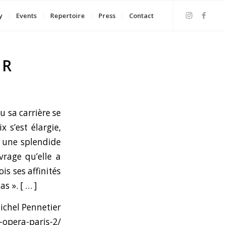
y
Events
Repertoire
Press
Contact
ER
u sa carrière se
ix s’est élargie,
e une splendide
rage qu’elle a
is ses affinités
s ». [ … ]
ennetier
opera-paris-2/