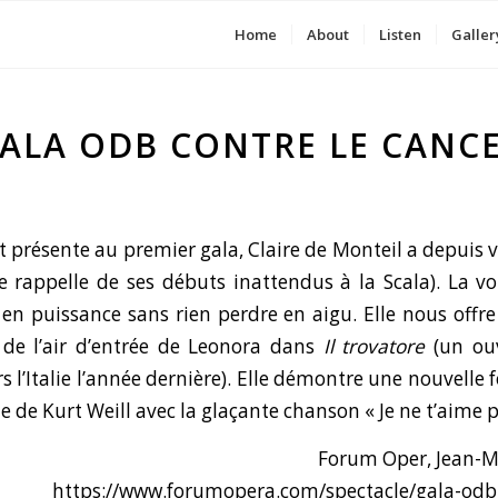
Home
About
Listen
Galler
ALA ODB CONTRE LE CANC
 présente au premier gala, Claire de Monteil a depuis v
e rappelle de ses débuts inattendus à la Scala
). La vo
en puissance sans rien perdre en aigu. Elle nous offr
 de l’air d’entrée de Leonora dans
Il trovatore
(
un ouv
s l’Italie l’année dernière
). Elle démontre une nouvelle fo
 de Kurt Weill avec la glaçante chanson « Je ne t’aime pa
Forum Oper, Jean-Michel P
https://www.forumopera.com/spectacle/gala-odb-