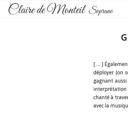
Claire de Monteil
Soprano
G
[ … ] Également
déployer (
on s
gagnant aussi 
interprétation
chanté à traver
avec la musique