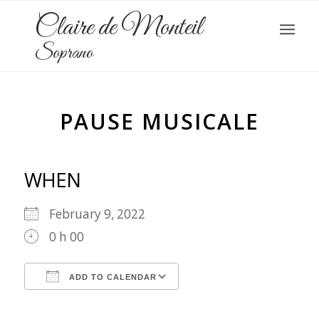
Claire de Monteil
Soprano
PAUSE MUSICALE
WHEN
February 9, 2022
0 h 00
ADD TO CALENDAR
Download ICS
Google Calendar
iCalendar
Office 365
Outlook Live