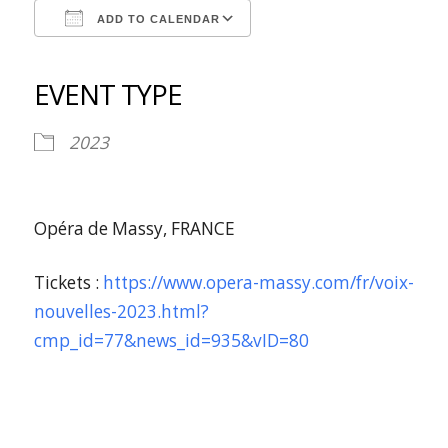
ADD TO CALENDAR
Download ICS
Google Calendar
iCalendar
Office 365
Outlook Live
EVENT TYPE
2023
Opéra de Massy, FRANCE
Tickets :
https://www.opera-massy.com/fr/voix-
nouvelles-2023.html?
cmp_id=77&news_id=935&vID=80