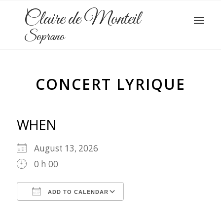
Claire de Monteil
Soprano
CONCERT LYRIQUE
WHEN
August 13, 2026
0 h 00
ADD TO CALENDAR
Download ICS
Google Calendar
iCalendar
Office 365
Outlook Live