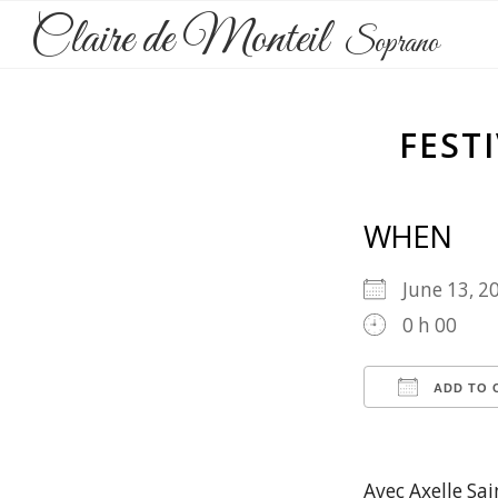
Claire de Monteil
Soprano
FEST
WHEN
June 13, 
0 h 00
ADD TO 
Download 
Goog
Avec Axelle Sai