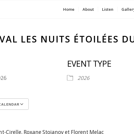
Home
About
Listen
Galler
IVAL LES NUITS ÉTOILÉES DU
EVENT TYPE
2026
2026
CALENDAR
ICS
le Calendar
iCalendar
Office 365
Outlook Live
nt-Cirelle, Roxane Stojanov et Florent Melac